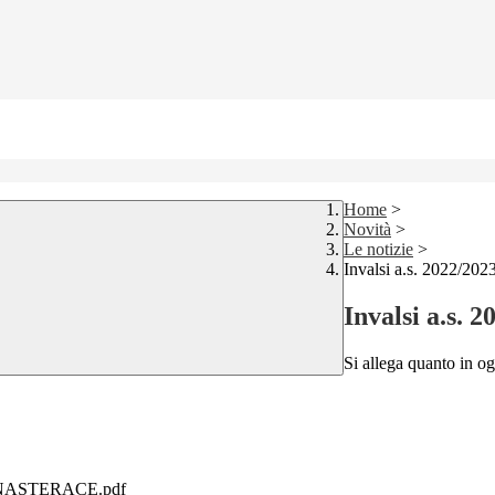
Home
>
Novità
>
Le notizie
>
Invalsi a.s. 2022/202
Invalsi a.s. 
Si allega quanto in og
MONASTERACE.pdf