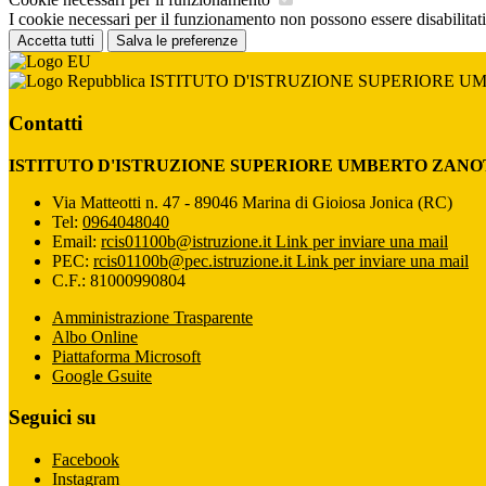
I cookie necessari per il funzionamento non possono essere disabilitati.
Accetta tutti
Salva le preferenze
ISTITUTO D'ISTRUZIONE SUPERIORE U
Contatti
ISTITUTO D'ISTRUZIONE SUPERIORE UMBERTO ZANO
Via Matteotti n. 47 - 89046 Marina di Gioiosa Jonica (RC)
Tel:
0964048040
Email:
rcis01100b@istruzione.it
Link per inviare una mail
PEC:
rcis01100b@pec.istruzione.it
Link per inviare una mail
C.F.: 81000990804
Amministrazione Trasparente
Albo Online
Piattaforma Microsoft
Google Gsuite
Seguici su
Facebook
Instagram