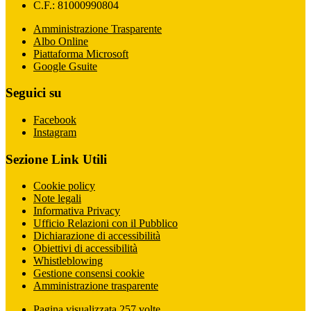
C.F.: 81000990804
Amministrazione Trasparente
Albo Online
Piattaforma Microsoft
Google Gsuite
Seguici su
Facebook
Instagram
Sezione Link Utili
Cookie policy
Note legali
Informativa Privacy
Ufficio Relazioni con il Pubblico
Dichiarazione di accessibilità
Obiettivi di accessibilità
Whistleblowing
Gestione consensi cookie
Amministrazione trasparente
Pagina visualizzata
257
volte