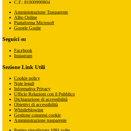
C.F.: 81000990804
Amministrazione Trasparente
Albo Online
Piattaforma Microsoft
Google Gsuite
Seguici su
Facebook
Instagram
Sezione Link Utili
Cookie policy
Note legali
Informativa Privacy
Ufficio Relazioni con il Pubblico
Dichiarazione di accessibilità
Obiettivi di accessibilità
Whistleblowing
Gestione consensi cookie
Amministrazione trasparente
Pagina visualizzata
1091
volte