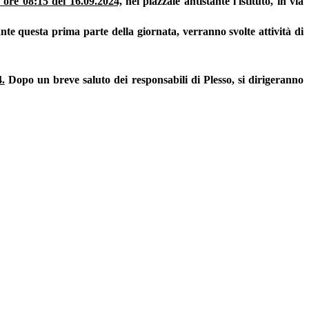
e ore 08:15 del 16.09.2024,
nel piazzale antistante l'istituto, in via
nte questa prima parte della giornata, verranno svolte attività di
.
Dopo un breve saluto dei responsabili di Plesso, si dirigeranno