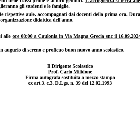
ti delle classi prime e ai loro genitori.
L'accoglienza si terrà all
ieranno gli studenti e le famiglie.
lle rispettive aule, accompagnati dai docenti della prima ora. Dura
'organizzazione didattica dell'anno.
si alle
ore 08:00 a Caulonia in Via Magna Grecia snc il 16.09.2024
un augurio di sereno e proficuo buon nuovo anno scolastico
.
Il Dirigente Scolastico
Prof. Carlo Milidone
Firma autografa sostituita a mezzo stampa
ex art.3, c.3, D.Lgs. n. 39 del 12.02.1993