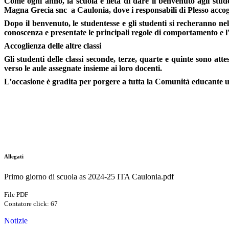
Come ogni anno, la scuola è lieta di dare il benvenuto agli studen
Magna Grecia snc
a Caulonia, dove i responsabili di Plesso accogl
Dopo il benvenuto, le studentesse e gli studenti si recheranno ne
conoscenza e presentate le principali regole di comportamento e l
Accoglienza delle altre classi
Gli studenti delle classi seconde, terze, quarte e quinte sono atte
verso le aule assegnate insieme ai loro docenti.
L’occasione è gradita per porgere a tutta la Comunità educante 
Allegati
Primo giorno di scuola as 2024-25 ITA Caulonia.pdf
File PDF
Contatore click: 67
Notizie