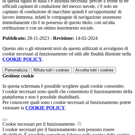
di questa figura in italia c'è assoluta necessita' perchè a fronte di tre
ufficiali capitani di conduzione del mezzo navale, c'è solo un
capitano di conduzione di macchine quindi è un'opportunita' di
lavoro immensa. infatti le compagnie di navigazione assumono
immediataente chi è in possesso di questo titolo, con un'alta
retribuzione e con un ottimo inserimento sociale.
Pubblicato:
28-11-2023 -
Revisione:
14-02-2024
Questo sito o gli strumenti terzi da questo utilizzati si avvalgono di
cookie necessari al funzionamento ed utili alle finalità illustrate nella
COOKIE POLICY
.
Personalizza
Rifiuta tutti
i cookies
Accetta tutti
i cookies
Gestione cookie
In questa schermata è possibile scegliere quali cookie consentire.
I cookie necessari sono quelli che consentono il funzionamento della
piattaforma e non è possibile disabilitarli.
Per conoscere quali sono i cookie necessari al funzionamento potete
visionare la
COOKIE POLICY
.
Cookie necessari per il funzionamento
I cookie necessari per il funzionamento non possono essere
disabilitati. È possibile consultare l'elenco nella pagina della cookie