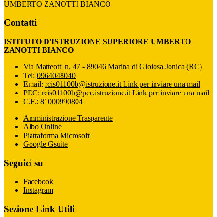
UMBERTO ZANOTTI BIANCO
Contatti
ISTITUTO D'ISTRUZIONE SUPERIORE UMBERTO
ZANOTTI BIANCO
Via Matteotti n. 47 - 89046 Marina di Gioiosa Jonica (RC)
Tel:
0964048040
Email:
rcis01100b@istruzione.it
Link per inviare una mail
PEC:
rcis01100b@pec.istruzione.it
Link per inviare una mail
C.F.: 81000990804
Amministrazione Trasparente
Albo Online
Piattaforma Microsoft
Google Gsuite
Seguici su
Facebook
Instagram
Sezione Link Utili