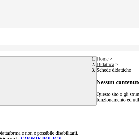
Home
>
Didattica
>
Schede didattiche
Nessun contenuto
Questo sito o gli stru
funzionamento ed utili 
attaforma e non è possibile disabilitarli.
isionare la
COOKIE POLICY
.