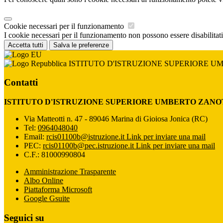
Cookie necessari per il funzionamento
I cookie necessari per il funzionamento non possono essere disabilitati.
Accetta tutti
Salva le preferenze
ISTITUTO D'ISTRUZIONE SUPERIORE U
Contatti
ISTITUTO D'ISTRUZIONE SUPERIORE UMBERTO ZANO
Via Matteotti n. 47 - 89046 Marina di Gioiosa Jonica (RC)
Tel:
0964048040
Email:
rcis01100b@istruzione.it
Link per inviare una mail
PEC:
rcis01100b@pec.istruzione.it
Link per inviare una mail
C.F.: 81000990804
Amministrazione Trasparente
Albo Online
Piattaforma Microsoft
Google Gsuite
Seguici su