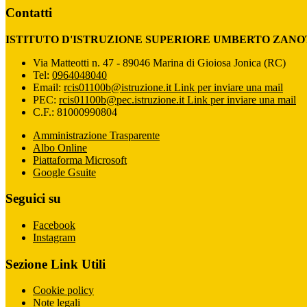
Contatti
ISTITUTO D'ISTRUZIONE SUPERIORE UMBERTO ZANO
Via Matteotti n. 47 - 89046 Marina di Gioiosa Jonica (RC)
Tel:
0964048040
Email:
rcis01100b@istruzione.it
Link per inviare una mail
PEC:
rcis01100b@pec.istruzione.it
Link per inviare una mail
C.F.: 81000990804
Amministrazione Trasparente
Albo Online
Piattaforma Microsoft
Google Gsuite
Seguici su
Facebook
Instagram
Sezione Link Utili
Cookie policy
Note legali