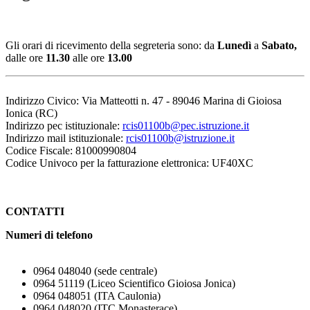
Gli orari di ricevimento della segreteria sono:
da
Lunedì
a
Sabato,
dalle ore
11.30
alle ore
13.00
Indirizzo Civico: Via Matteotti n. 47 - 89046 Marina di Gioiosa
Ionica (RC)
Indirizzo pec istituzionale:
rcis01100b@pec.istruzione.it
Indirizzo mail istituzionale:
rcis01100b@istruzione.it
Codice Fiscale: 81000990804
Codice Univoco per la fatturazione elettronica: UF40XC
CONTATTI
Numeri di telefono
0964 048040 (sede centrale)
0964 51119 (Liceo Scientifico Gioiosa Jonica)
0964 048051 (ITA Caulonia)
0964 048020 (ITC Monasterace)