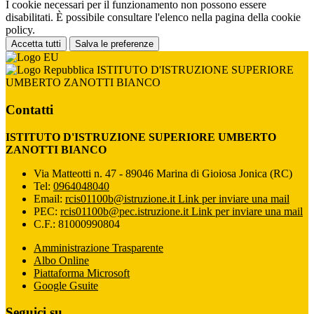
I cookie necessari per il funzionamento non possono essere
disabilitati. È possibile consultare l'elenco nella pagina della cookie
policy.
Accetta tutti
Salva le preferenze
ISTITUTO D'ISTRUZIONE SUPERIORE
UMBERTO ZANOTTI BIANCO
Contatti
ISTITUTO D'ISTRUZIONE SUPERIORE UMBERTO
ZANOTTI BIANCO
Via Matteotti n. 47 - 89046 Marina di Gioiosa Jonica (RC)
Tel:
0964048040
Email:
rcis01100b@istruzione.it
Link per inviare una mail
PEC:
rcis01100b@pec.istruzione.it
Link per inviare una mail
C.F.: 81000990804
Amministrazione Trasparente
Albo Online
Piattaforma Microsoft
Google Gsuite
Seguici su