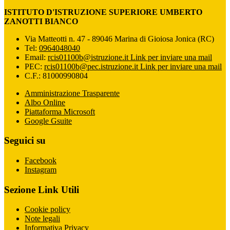
ISTITUTO D'ISTRUZIONE SUPERIORE UMBERTO
ZANOTTI BIANCO
Via Matteotti n. 47 - 89046 Marina di Gioiosa Jonica (RC)
Tel:
0964048040
Email:
rcis01100b@istruzione.it
Link per inviare una mail
PEC:
rcis01100b@pec.istruzione.it
Link per inviare una mail
C.F.: 81000990804
Amministrazione Trasparente
Albo Online
Piattaforma Microsoft
Google Gsuite
Seguici su
Facebook
Instagram
Sezione Link Utili
Cookie policy
Note legali
Informativa Privacy