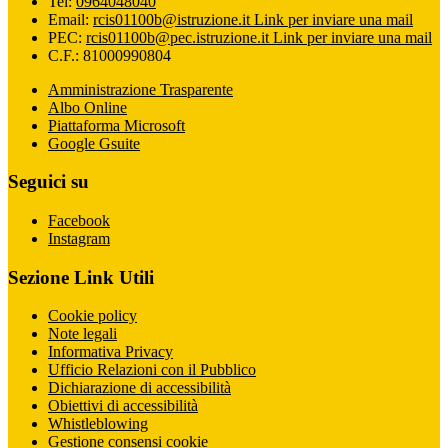
Tel:
0964048040
Email:
rcis01100b@istruzione.it
Link per inviare una mail
PEC:
rcis01100b@pec.istruzione.it
Link per inviare una mail
C.F.: 81000990804
Amministrazione Trasparente
Albo Online
Piattaforma Microsoft
Google Gsuite
Seguici su
Facebook
Instagram
Sezione Link Utili
Cookie policy
Note legali
Informativa Privacy
Ufficio Relazioni con il Pubblico
Dichiarazione di accessibilità
Obiettivi di accessibilità
Whistleblowing
Gestione consensi cookie