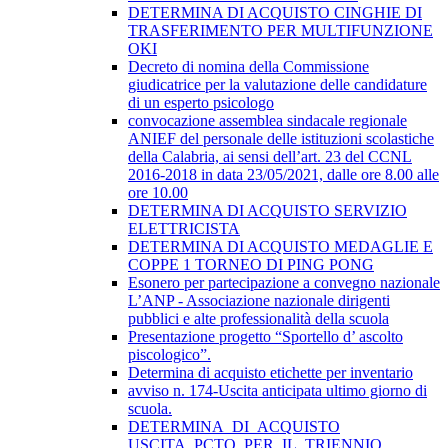
DETERMINA DI ACQUISTO CINGHIE DI
TRASFERIMENTO PER MULTIFUNZIONE
OKI
Decreto di nomina della Commissione
giudicatrice per la valutazione delle candidature
di un esperto psicologo
convocazione assemblea sindacale regionale
ANIEF del personale delle istituzioni scolastiche
della Calabria, ai sensi dell’art. 23 del CCNL
2016-2018 in data 23/05/2021, dalle ore 8.00 alle
ore 10.00
DETERMINA DI ACQUISTO SERVIZIO
ELETTRICISTA
DETERMINA DI ACQUISTO MEDAGLIE E
COPPE 1 TORNEO DI PING PONG
Esonero per partecipazione a convegno nazionale
L’ANP - Associazione nazionale dirigenti
pubblici e alte professionalità della scuola
Presentazione progetto “Sportello d’ ascolto
piscologico”.
Determina di acquisto etichette per inventario
avviso n. 174-Uscita anticipata ultimo giorno di
scuola.
DETERMINA_DI_ACQUISTO
USCITA_PCTO_PER_IL_TRIENNIO