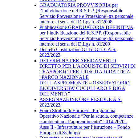
GRADUATORIA PROVVISORIA per
l’individuazione del R.S.P.P. (Responsabile
Servizio Prevenzione e Protezione) tra personale
interno, ai sensi del D.Lgs n. 81/2008
Pubblicazione GRADUATORIA DEFINITIVA
per l’individuazione del R.S.P.P. (Responsabile
Servizio Prevenzione e Protezione) tra personale
interno, ai sensi del D.Lgs n. 81/200
Decreto Costituzione GLI e GLO- A.S.
2022/2023
DETERMINA PER AFFIDAMENTO
DIRETTO PER L’ACQUISTO DI SERVIZI DI
TRASPORTO PER L’USCITA DIDATTICA
“PARCO NAZIONALE
DELL’ASPROMONTE – OSSERVATORIO
BIODIVERSITA’ CUCULLARO E DIGA
DEL MENTA”
ASSEGNAZIONE ORE RESIDUE A.S.
2022/2023
Fondi Strutturali Europei – Programma
Operativo Nazionale “Per la scuola, competenze
e ambienti per l’apprendimento” 2014-2020 -
Asse II - Infrastrutture per l’istruzione – Fondo
Europeo di Sviluppo