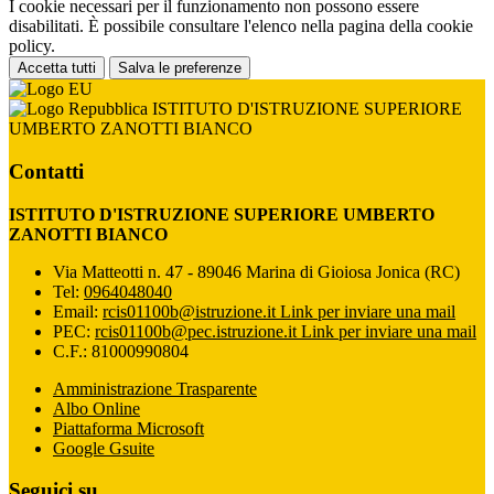
I cookie necessari per il funzionamento non possono essere
disabilitati. È possibile consultare l'elenco nella pagina della cookie
policy.
Accetta tutti
Salva le preferenze
ISTITUTO D'ISTRUZIONE SUPERIORE
UMBERTO ZANOTTI BIANCO
Contatti
ISTITUTO D'ISTRUZIONE SUPERIORE UMBERTO
ZANOTTI BIANCO
Via Matteotti n. 47 - 89046 Marina di Gioiosa Jonica (RC)
Tel:
0964048040
Email:
rcis01100b@istruzione.it
Link per inviare una mail
PEC:
rcis01100b@pec.istruzione.it
Link per inviare una mail
C.F.: 81000990804
Amministrazione Trasparente
Albo Online
Piattaforma Microsoft
Google Gsuite
Seguici su