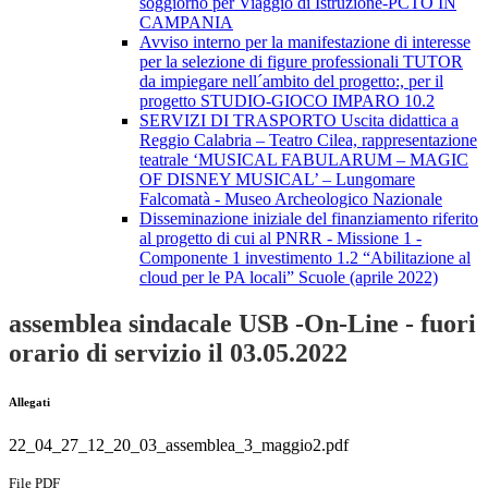
soggiorno per Viaggio di Istruzione-PCTO IN
CAMPANIA
Avviso interno per la manifestazione di interesse
per la selezione di figure professionali TUTOR
da impiegare nell´ambito del progetto:, per il
progetto STUDIO-GIOCO IMPARO 10.2
SERVIZI DI TRASPORTO Uscita didattica a
Reggio Calabria – Teatro Cilea, rappresentazione
teatrale ‘MUSICAL FABULARUM – MAGIC
OF DISNEY MUSICAL’ – Lungomare
Falcomatà - Museo Archeologico Nazionale
Disseminazione iniziale del finanziamento riferito
al progetto di cui al PNRR - Missione 1 -
Componente 1 investimento 1.2 “Abilitazione al
cloud per le PA locali” Scuole (aprile 2022)
assemblea sindacale USB -On-Line - fuori
orario di servizio il 03.05.2022
Allegati
22_04_27_12_20_03_assemblea_3_maggio2.pdf
File PDF