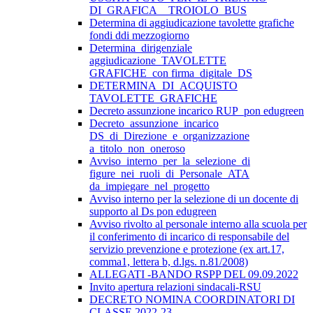
DI_GRAFICA__TROIOLO_BUS
Determina di aggiudicazione tavolette grafiche
fondi ddi mezzogiorno
Determina_dirigenziale
aggiudicazione_TAVOLETTE
GRAFICHE_con firma_digitale_DS
DETERMINA_DI_ACQUISTO
TAVOLETTE_GRAFICHE
Decreto assunzione incarico RUP_pon edugreen
Decreto_assunzione_incarico
DS_di_Direzione_e_organizzazione
a_titolo_non_oneroso
Avviso_interno_per_la_selezione_di
figure_nei_ruoli_di_Personale_ATA
da_impiegare_nel_progetto
Avviso interno per la selezione di un docente di
supporto al Ds pon edugreen
Avviso rivolto al personale interno alla scuola per
il conferimento di incarico di responsabile del
servizio prevenzione e protezione (ex art.17,
comma1, lettera b, d.lgs. n.81/2008)
ALLEGATI -BANDO RSPP DEL 09.09.2022
Invito apertura relazioni sindacali-RSU
DECRETO NOMINA COORDINATORI DI
CLASSE 2022-23