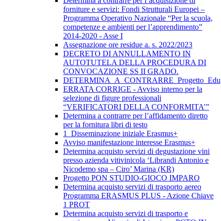
Determina a contrarre per l’acquisizione di
forniture e servizi: Fondi Strutturali Europei –
Programma Operativo Nazionale “Per la scuola,
competenze e ambienti per l’apprendimento”
2014-2020 - Asse I
Assegnazione ore residue a. s. 2022/2023
DECRETO DI ANNULLAMENTO IN
AUTOTUTELA DELLA PROCEDURA DI
CONVOCAZIONE SS II GRADO.
DETERMINA_A_CONTRARRE_Progetto_Edug
ERRATA CORRIGE - Avviso interno per la
selezione di figure professionali
“VERIFICATORI DELLA CONFORMITA’”
Determina a contrarre per l’affidamento diretto
per la fornitura libri di testo
1_Disseminazione iniziale Erasmus+
Avviso manifestazione interesse Erasmus+
Determina acquisto servizi di degustazione vini
presso azienda vitivinicola ‘Librandi Antonio e
Nicodemo spa – Ciro’ Marina (KR)
Progetto PON STUDIO-GIOCO IMPARO
Determina acquisto servizi di trasporto aereo
Programma ERASMUS PLUS - Azione Chiave
1 PROT
Determina acquisto servizi di trasporto e