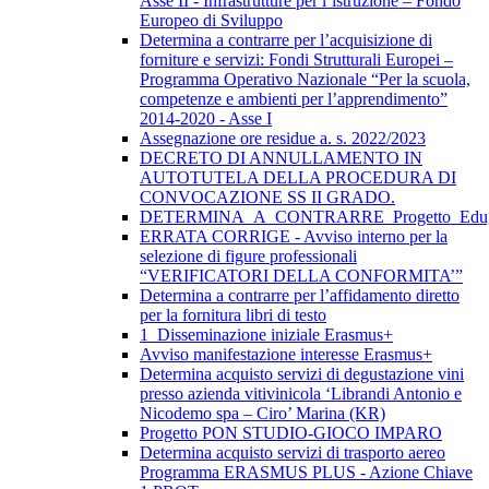
Asse II - Infrastrutture per l’istruzione – Fondo
Europeo di Sviluppo
Determina a contrarre per l’acquisizione di
forniture e servizi: Fondi Strutturali Europei –
Programma Operativo Nazionale “Per la scuola,
competenze e ambienti per l’apprendimento”
2014-2020 - Asse I
Assegnazione ore residue a. s. 2022/2023
DECRETO DI ANNULLAMENTO IN
AUTOTUTELA DELLA PROCEDURA DI
CONVOCAZIONE SS II GRADO.
DETERMINA_A_CONTRARRE_Progetto_Edug
ERRATA CORRIGE - Avviso interno per la
selezione di figure professionali
“VERIFICATORI DELLA CONFORMITA’”
Determina a contrarre per l’affidamento diretto
per la fornitura libri di testo
1_Disseminazione iniziale Erasmus+
Avviso manifestazione interesse Erasmus+
Determina acquisto servizi di degustazione vini
presso azienda vitivinicola ‘Librandi Antonio e
Nicodemo spa – Ciro’ Marina (KR)
Progetto PON STUDIO-GIOCO IMPARO
Determina acquisto servizi di trasporto aereo
Programma ERASMUS PLUS - Azione Chiave