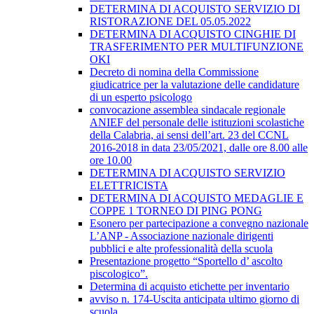
DETERMINA DI ACQUISTO SERVIZIO DI
RISTORAZIONE DEL 05.05.2022
DETERMINA DI ACQUISTO CINGHIE DI
TRASFERIMENTO PER MULTIFUNZIONE
OKI
Decreto di nomina della Commissione
giudicatrice per la valutazione delle candidature
di un esperto psicologo
convocazione assemblea sindacale regionale
ANIEF del personale delle istituzioni scolastiche
della Calabria, ai sensi dell’art. 23 del CCNL
2016-2018 in data 23/05/2021, dalle ore 8.00 alle
ore 10.00
DETERMINA DI ACQUISTO SERVIZIO
ELETTRICISTA
DETERMINA DI ACQUISTO MEDAGLIE E
COPPE 1 TORNEO DI PING PONG
Esonero per partecipazione a convegno nazionale
L’ANP - Associazione nazionale dirigenti
pubblici e alte professionalità della scuola
Presentazione progetto “Sportello d’ ascolto
piscologico”.
Determina di acquisto etichette per inventario
avviso n. 174-Uscita anticipata ultimo giorno di
scuola.