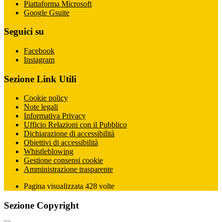
Piattaforma Microsoft
Google Gsuite
Seguici su
Facebook
Instagram
Sezione Link Utili
Cookie policy
Note legali
Informativa Privacy
Ufficio Relazioni con il Pubblico
Dichiarazione di accessibilità
Obiettivi di accessibilità
Whistleblowing
Gestione consensi cookie
Amministrazione trasparente
Pagina visualizzata
428
volte
Sezione Copyright