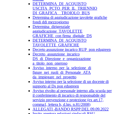
DETERMINA_DI_ACQUISTO
USCITA_PCTO_PER_IL_TRIENNIO
DI_GRAFICA__TROIOLO_BUS
Determina di aggiudicazione tavolette grafiche
fondi ddi mezzogiorno
Determina_dirigenziale
aggiudicazione_TAVOLETTE
GRAFICHE_con firma_digitale_DS
DETERMINA_DI_ACQUISTO
TAVOLETTE_GRAFICHE
Decreto assunzione incarico RUP_pon edugreen
Decreto_assunzione_incarico
DS_di_Direzione_e_organizzazione
a_titolo_non_oneroso
Avviso_interno_per_la_selezione_di
figure_nei_ruoli_di_Personale_ATA
da_impiegare_nel_progetto
Avviso interno per la selezione di un docente di
supporto al Ds pon edugreen
Avviso rivolto al personale interno alla scuola per
il conferimento di incarico di responsabile del
servizio prevenzione e protezione (ex art.17,
comma1, lettera b, d.lgs. n.81/2008)
ALLEGATI -BANDO RSPP DEL 09.09.2022
Invito apertura relazioni sindacali-RSU