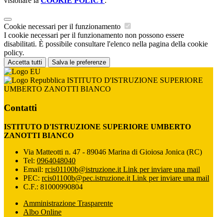
visionare la
COOKIE POLICY
.
Cookie necessari per il funzionamento
I cookie necessari per il funzionamento non possono essere
disabilitati. È possibile consultare l'elenco nella pagina della cookie
policy.
Accetta tutti
Salva le preferenze
ISTITUTO D'ISTRUZIONE SUPERIORE
UMBERTO ZANOTTI BIANCO
Contatti
ISTITUTO D'ISTRUZIONE SUPERIORE UMBERTO
ZANOTTI BIANCO
Via Matteotti n. 47 - 89046 Marina di Gioiosa Jonica (RC)
Tel:
0964048040
Email:
rcis01100b@istruzione.it
Link per inviare una mail
PEC:
rcis01100b@pec.istruzione.it
Link per inviare una mail
C.F.: 81000990804
Amministrazione Trasparente
Albo Online