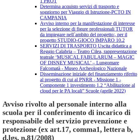
1 PROT
Determina acquisto servizi di trasporto e
soggiorno per Viaggio di Istruzione-PCTO IN
CAMPANIA
Avviso interno per la manifestazione di interesse
per la selezione di figure professionali TUTOR
da impiegare nell´ambito del progetto:, per il
progetto STUDIO-GIOCO IMPARO 10.2
SERVIZI DI TRASPORTO Uscita didattica a
Reggio Calabria – Teatro Cilea, rappresentazione
teatrale ‘MUSICAL FABULARUM – MAGIC
OF DISNEY MUSICAL’ – Lungomare
Falcomatà - Museo Archeologico Nazionale
Disseminazione iniziale del finanziamento riferito
al progetto di cui al PNRR - Missione 1 -
Componente 1 investimento 1.2 “Abilitazione al
cloud per le PA locali” Scuole (aprile 2022)
Avviso rivolto al personale interno alla
scuola per il conferimento di incarico di
responsabile del servizio prevenzione e
protezione (ex art.17, comma1, lettera b,
d.lgs. n.81/2008)