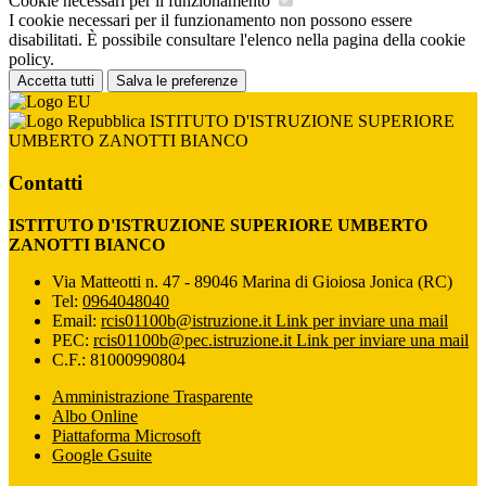
Cookie necessari per il funzionamento
I cookie necessari per il funzionamento non possono essere
disabilitati. È possibile consultare l'elenco nella pagina della cookie
policy.
Accetta tutti
Salva le preferenze
ISTITUTO D'ISTRUZIONE SUPERIORE
UMBERTO ZANOTTI BIANCO
Contatti
ISTITUTO D'ISTRUZIONE SUPERIORE UMBERTO
ZANOTTI BIANCO
Via Matteotti n. 47 - 89046 Marina di Gioiosa Jonica (RC)
Tel:
0964048040
Email:
rcis01100b@istruzione.it
Link per inviare una mail
PEC:
rcis01100b@pec.istruzione.it
Link per inviare una mail
C.F.: 81000990804
Amministrazione Trasparente
Albo Online
Piattaforma Microsoft
Google Gsuite