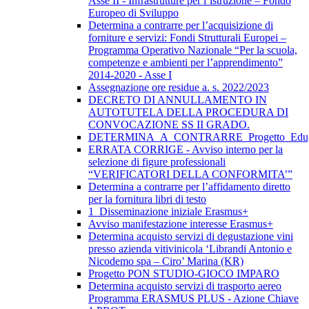
Asse II - Infrastrutture per l’istruzione – Fondo
Europeo di Sviluppo
Determina a contrarre per l’acquisizione di
forniture e servizi: Fondi Strutturali Europei –
Programma Operativo Nazionale “Per la scuola,
competenze e ambienti per l’apprendimento”
2014-2020 - Asse I
Assegnazione ore residue a. s. 2022/2023
DECRETO DI ANNULLAMENTO IN
AUTOTUTELA DELLA PROCEDURA DI
CONVOCAZIONE SS II GRADO.
DETERMINA_A_CONTRARRE_Progetto_Edug
ERRATA CORRIGE - Avviso interno per la
selezione di figure professionali
“VERIFICATORI DELLA CONFORMITA’”
Determina a contrarre per l’affidamento diretto
per la fornitura libri di testo
1_Disseminazione iniziale Erasmus+
Avviso manifestazione interesse Erasmus+
Determina acquisto servizi di degustazione vini
presso azienda vitivinicola ‘Librandi Antonio e
Nicodemo spa – Ciro’ Marina (KR)
Progetto PON STUDIO-GIOCO IMPARO
Determina acquisto servizi di trasporto aereo
Programma ERASMUS PLUS - Azione Chiave