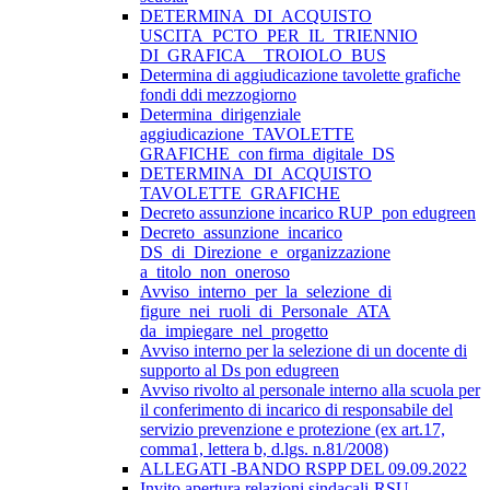
DETERMINA_DI_ACQUISTO
USCITA_PCTO_PER_IL_TRIENNIO
DI_GRAFICA__TROIOLO_BUS
Determina di aggiudicazione tavolette grafiche
fondi ddi mezzogiorno
Determina_dirigenziale
aggiudicazione_TAVOLETTE
GRAFICHE_con firma_digitale_DS
DETERMINA_DI_ACQUISTO
TAVOLETTE_GRAFICHE
Decreto assunzione incarico RUP_pon edugreen
Decreto_assunzione_incarico
DS_di_Direzione_e_organizzazione
a_titolo_non_oneroso
Avviso_interno_per_la_selezione_di
figure_nei_ruoli_di_Personale_ATA
da_impiegare_nel_progetto
Avviso interno per la selezione di un docente di
supporto al Ds pon edugreen
Avviso rivolto al personale interno alla scuola per
il conferimento di incarico di responsabile del
servizio prevenzione e protezione (ex art.17,
comma1, lettera b, d.lgs. n.81/2008)
ALLEGATI -BANDO RSPP DEL 09.09.2022
Invito apertura relazioni sindacali-RSU