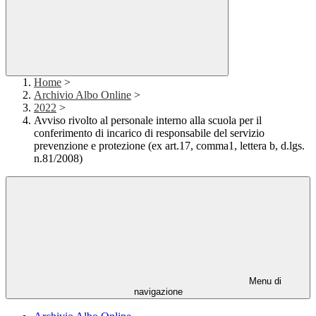
Home
>
Archivio Albo Online
>
2022
>
Avviso rivolto al personale interno alla scuola per il
conferimento di incarico di responsabile del servizio
prevenzione e protezione (ex art.17, comma1, lettera b, d.lgs.
n.81/2008)
Menu di
navigazione