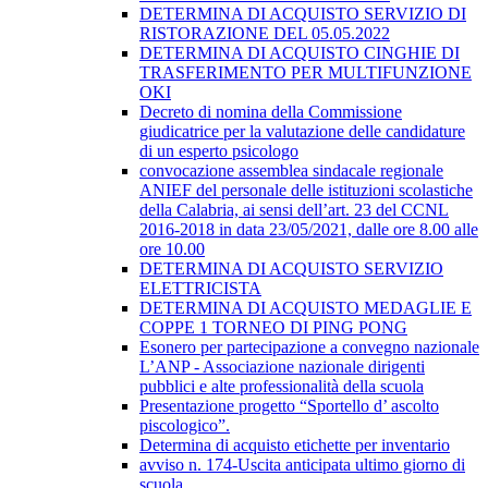
DETERMINA DI ACQUISTO SERVIZIO DI
RISTORAZIONE DEL 05.05.2022
DETERMINA DI ACQUISTO CINGHIE DI
TRASFERIMENTO PER MULTIFUNZIONE
OKI
Decreto di nomina della Commissione
giudicatrice per la valutazione delle candidature
di un esperto psicologo
convocazione assemblea sindacale regionale
ANIEF del personale delle istituzioni scolastiche
della Calabria, ai sensi dell’art. 23 del CCNL
2016-2018 in data 23/05/2021, dalle ore 8.00 alle
ore 10.00
DETERMINA DI ACQUISTO SERVIZIO
ELETTRICISTA
DETERMINA DI ACQUISTO MEDAGLIE E
COPPE 1 TORNEO DI PING PONG
Esonero per partecipazione a convegno nazionale
L’ANP - Associazione nazionale dirigenti
pubblici e alte professionalità della scuola
Presentazione progetto “Sportello d’ ascolto
piscologico”.
Determina di acquisto etichette per inventario
avviso n. 174-Uscita anticipata ultimo giorno di
scuola.