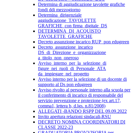
Determina di aggiudicazione tavolette grafiche
fondi ddi mezzogiorno
Determina_dirigenziale
aggiudicazione_TAVOLETTE
GRAFICHE_con firma_digitale_DS
DETERMINA_DI_ACQUISTO
TAVOLETTE_GRAFICHE
Decreto assunzione incarico RUP_pon edugreen
Decreto_assunzione_incarico
DS_di_Direzione_e_organizzazione
a_titolo_non_oneroso
Avviso_interno_per_la_selezione_di
figure_nei_ruoli_di_Personale_ATA
da_impiegare_nel_progetto
Avviso interno per la selezione di un docente di
supporto al Ds pon edugreen
Avviso rivolto al personale interno alla scuola per
il conferimento di incarico di responsabile del
servizio prevenzione e protezione (ex art.17,
comma1, lettera b, d.lgs. n.81/2008)
ALLEGATI -BANDO RSPP DEL 09.09.2022
Invito apertura relazioni sindacali-RSU
DECRETO NOMINA COORDINATORI DI
CLASSE 2022-23
GRADUATORIA PROVVISORIA per