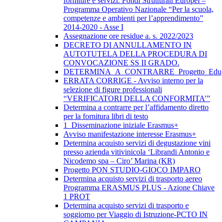
forniture e servizi: Fondi Strutturali Europei –
Programma Operativo Nazionale “Per la scuola,
competenze e ambienti per l’apprendimento”
2014-2020 - Asse I
Assegnazione ore residue a. s. 2022/2023
DECRETO DI ANNULLAMENTO IN
AUTOTUTELA DELLA PROCEDURA DI
CONVOCAZIONE SS II GRADO.
DETERMINA_A_CONTRARRE_Progetto_Edug
ERRATA CORRIGE - Avviso interno per la
selezione di figure professionali
“VERIFICATORI DELLA CONFORMITA’”
Determina a contrarre per l’affidamento diretto
per la fornitura libri di testo
1_Disseminazione iniziale Erasmus+
Avviso manifestazione interesse Erasmus+
Determina acquisto servizi di degustazione vini
presso azienda vitivinicola ‘Librandi Antonio e
Nicodemo spa – Ciro’ Marina (KR)
Progetto PON STUDIO-GIOCO IMPARO
Determina acquisto servizi di trasporto aereo
Programma ERASMUS PLUS - Azione Chiave
1 PROT
Determina acquisto servizi di trasporto e
soggiorno per Viaggio di Istruzione-PCTO IN