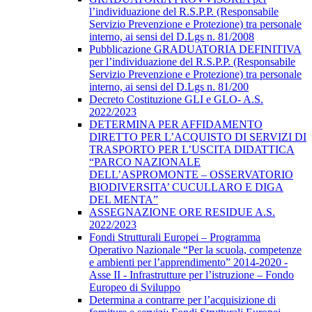
l’individuazione del R.S.P.P. (Responsabile
Servizio Prevenzione e Protezione) tra personale
interno, ai sensi del D.Lgs n. 81/2008
Pubblicazione GRADUATORIA DEFINITIVA
per l’individuazione del R.S.P.P. (Responsabile
Servizio Prevenzione e Protezione) tra personale
interno, ai sensi del D.Lgs n. 81/200
Decreto Costituzione GLI e GLO- A.S.
2022/2023
DETERMINA PER AFFIDAMENTO
DIRETTO PER L’ACQUISTO DI SERVIZI DI
TRASPORTO PER L’USCITA DIDATTICA
“PARCO NAZIONALE
DELL’ASPROMONTE – OSSERVATORIO
BIODIVERSITA’ CUCULLARO E DIGA
DEL MENTA”
ASSEGNAZIONE ORE RESIDUE A.S.
2022/2023
Fondi Strutturali Europei – Programma
Operativo Nazionale “Per la scuola, competenze
e ambienti per l’apprendimento” 2014-2020 -
Asse II - Infrastrutture per l’istruzione – Fondo
Europeo di Sviluppo
Determina a contrarre per l’acquisizione di