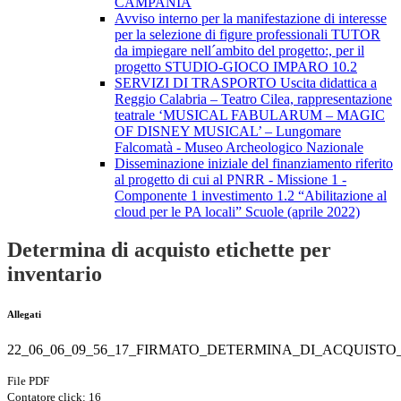
CAMPANIA
Avviso interno per la manifestazione di interesse
per la selezione di figure professionali TUTOR
da impiegare nell´ambito del progetto:, per il
progetto STUDIO-GIOCO IMPARO 10.2
SERVIZI DI TRASPORTO Uscita didattica a
Reggio Calabria – Teatro Cilea, rappresentazione
teatrale ‘MUSICAL FABULARUM – MAGIC
OF DISNEY MUSICAL’ – Lungomare
Falcomatà - Museo Archeologico Nazionale
Disseminazione iniziale del finanziamento riferito
al progetto di cui al PNRR - Missione 1 -
Componente 1 investimento 1.2 “Abilitazione al
cloud per le PA locali” Scuole (aprile 2022)
Determina di acquisto etichette per
inventario
Allegati
22_06_06_09_56_17_FIRMATO_DETERMINA_DI_ACQUISTO
File PDF
Contatore click: 16