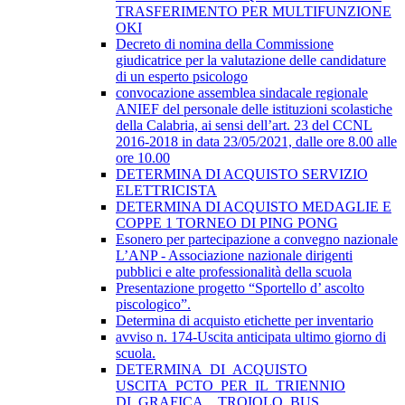
TRASFERIMENTO PER MULTIFUNZIONE
OKI
Decreto di nomina della Commissione
giudicatrice per la valutazione delle candidature
di un esperto psicologo
convocazione assemblea sindacale regionale
ANIEF del personale delle istituzioni scolastiche
della Calabria, ai sensi dell’art. 23 del CCNL
2016-2018 in data 23/05/2021, dalle ore 8.00 alle
ore 10.00
DETERMINA DI ACQUISTO SERVIZIO
ELETTRICISTA
DETERMINA DI ACQUISTO MEDAGLIE E
COPPE 1 TORNEO DI PING PONG
Esonero per partecipazione a convegno nazionale
L’ANP - Associazione nazionale dirigenti
pubblici e alte professionalità della scuola
Presentazione progetto “Sportello d’ ascolto
piscologico”.
Determina di acquisto etichette per inventario
avviso n. 174-Uscita anticipata ultimo giorno di
scuola.
DETERMINA_DI_ACQUISTO
USCITA_PCTO_PER_IL_TRIENNIO
DI_GRAFICA__TROIOLO_BUS