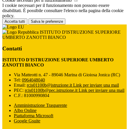
Cookie necessari per il funzionamento
I cookie necessari per il funzionamento non possono essere
disabilitati. È possibile consultare l'elenco nella pagina della cookie
policy.
Accetta tutti
Salva le preferenze
ISTITUTO D'ISTRUZIONE SUPERIORE
UMBERTO ZANOTTI BIANCO
Contatti
ISTITUTO D'ISTRUZIONE SUPERIORE UMBERTO
ZANOTTI BIANCO
Via Matteotti n. 47 - 89046 Marina di Gioiosa Jonica (RC)
Tel:
0964048040
Email:
rcis01100b@istruzione.it
Link per inviare una mail
PEC:
rcis01100b@pec.istruzione.it
Link per inviare una mail
C.F.: 81000990804
Amministrazione Trasparente
Albo Online
Piattaforma Microsoft
Google Gsuite