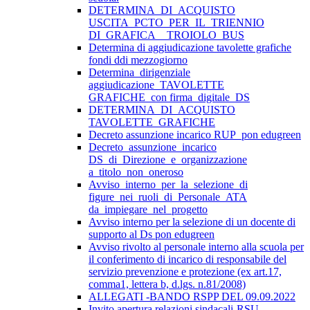
DETERMINA_DI_ACQUISTO
USCITA_PCTO_PER_IL_TRIENNIO
DI_GRAFICA__TROIOLO_BUS
Determina di aggiudicazione tavolette grafiche
fondi ddi mezzogiorno
Determina_dirigenziale
aggiudicazione_TAVOLETTE
GRAFICHE_con firma_digitale_DS
DETERMINA_DI_ACQUISTO
TAVOLETTE_GRAFICHE
Decreto assunzione incarico RUP_pon edugreen
Decreto_assunzione_incarico
DS_di_Direzione_e_organizzazione
a_titolo_non_oneroso
Avviso_interno_per_la_selezione_di
figure_nei_ruoli_di_Personale_ATA
da_impiegare_nel_progetto
Avviso interno per la selezione di un docente di
supporto al Ds pon edugreen
Avviso rivolto al personale interno alla scuola per
il conferimento di incarico di responsabile del
servizio prevenzione e protezione (ex art.17,
comma1, lettera b, d.lgs. n.81/2008)
ALLEGATI -BANDO RSPP DEL 09.09.2022
Invito apertura relazioni sindacali-RSU