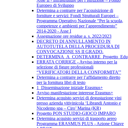
Asse II - Infrastrutture per l’istruzione – Fondo
Europeo di Sviluppo
Determina a contrarre per l’acquisizione di
forniture e servizi: Fondi Strutturali Europei –
Programma Operativo Nazionale “Per la scuola,
competenze e ambienti per l’apprendimento”
2014-2020 - Asse I
Assegnazione ore residue a. s. 2022/2023
DECRETO DI ANNULLAMENTO IN
AUTOTUTELA DELLA PROCEDURA DI
CONVOCAZIONE SS II GRADO.
DETERMINA_A_CONTRARRE_Progetto_Edug
ERRATA CORRIGE - Avviso interno per la
selezione di figure professionali
“VERIFICATORI DELLA CONFORMITA’”
Determina a contrarre per l’affidamento diretto
per la fornitura libri di testo
1_Disseminazione iniziale Erasmus+
Avviso manifestazione interesse Erasmus+
Determina acquisto servizi di degustazione vini
presso azienda vitivinicola ‘Librandi Antonio e
Nicodemo spa – Ciro’ Marina (KR)
Progetto PON STUDIO-GIOCO IMPARO
Determina acquisto servizi di trasporto aereo
Programma ERASMUS PLUS - Azione Chiave