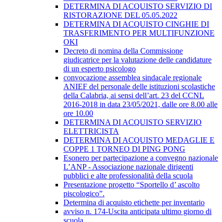
DETERMINA DI ACQUISTO SERVIZIO DI
RISTORAZIONE DEL 05.05.2022
DETERMINA DI ACQUISTO CINGHIE DI
TRASFERIMENTO PER MULTIFUNZIONE
OKI
Decreto di nomina della Commissione
giudicatrice per la valutazione delle candidature
di un esperto psicologo
convocazione assemblea sindacale regionale
ANIEF del personale delle istituzioni scolastiche
della Calabria, ai sensi dell’art. 23 del CCNL
2016-2018 in data 23/05/2021, dalle ore 8.00 alle
ore 10.00
DETERMINA DI ACQUISTO SERVIZIO
ELETTRICISTA
DETERMINA DI ACQUISTO MEDAGLIE E
COPPE 1 TORNEO DI PING PONG
Esonero per partecipazione a convegno nazionale
L’ANP - Associazione nazionale dirigenti
pubblici e alte professionalità della scuola
Presentazione progetto “Sportello d’ ascolto
piscologico”.
Determina di acquisto etichette per inventario
avviso n. 174-Uscita anticipata ultimo giorno di
scuola.